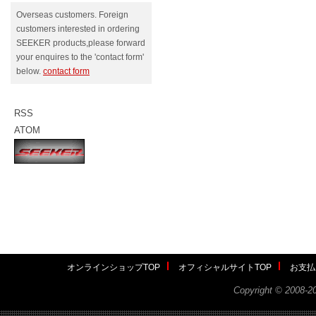
Overseas customers. Foreign
customers interested in ordering
SEEKER products,please forward
your enquires to the 'contact form'
below.
contact form
RSS
ATOM
オンラインショップTOP
オフィシャルサイトTOP
お支払
Copyright ©
2008-2