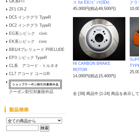
GK系FIT
ス for EKｼﾋﾞｯｸ(3Dr)
クラ
45,000円(税込49,500円)
10,
ZF1 CR-Z
DC5 インテグラ TypeR
DC2 インテグラ TypeR
EG系シビック civic
EK系シビック civic
BB1/4プレリュード PRELUDE
EP3 シビック TypeR
SUP
HI CARBON BRAKE
CL系 アコード・トルネオ
TYP
ROTOR
25,
CL7 アコード ユーロR
14,000円(税込15,400円)
クーポン割引対象除外品
全 [39] 商品中 [1-24] 商品を表