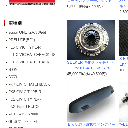
ローテンプサーモスタット
ハイ
6,800円(税込7,480円)
キャ
2,8
Super-ONE (ZAA-JG6)
PRELUDE(BF1)
FL5 CIVIC TYPE-R
FL1 CIVIC HATCHBACK RS
S.E
FL1 CIVIC HATCHBACK
SEEKER 強化クラッチカバ
EK4
ー for B16A･B16B･B18C
N-ONE
100
45,000円(税込49,500円)
S660
FK7 CIVIC HATCHBACK
FK8 CIVIC TYPE-R
FD2 CIVIC TYPE-R
FN2 TypeR EURO
AP1・AP2 S2000
GE系フィット FIT
ＥＫ９純正形状ウイングベー
“RE