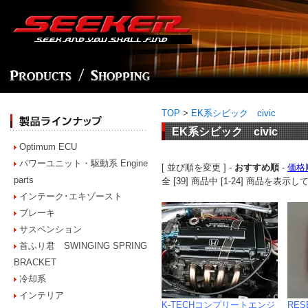
TOP
>
EK系シビック civic
EK系シビック civic
Optimum ECU
パワーユニット・駆動系 Engine
[ 並び順を変更 ] -
おすすめ順
-
価格
parts
全 [39] 商品中 [1-24] 商品を表
インテーク･エキゾースト
ブレーキ
サスペンション
首ふり君 SWINGING SPRING
BRACKET
冷却系
インテリア
K-TECHコンプリートエンジ
RES