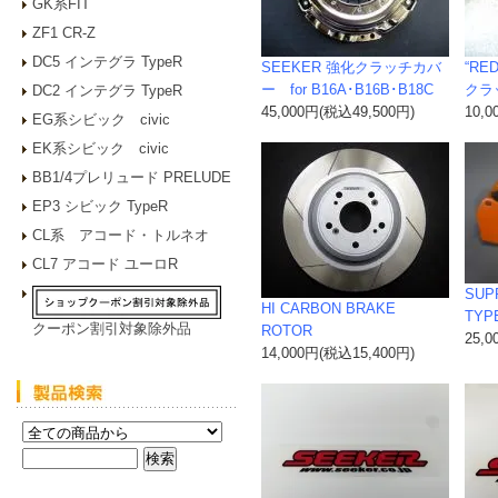
GK系FIT
ZF1 CR-Z
DC5 インテグラ TypeR
SEEKER 強化クラッチカバ
“RE
ー for B16A･B16B･B18C
クラ
DC2 インテグラ TypeR
45,000円(税込49,500円)
10,
EG系シビック civic
EK系シビック civic
BB1/4プレリュード PRELUDE
EP3 シビック TypeR
CL系 アコード・トルネオ
CL7 アコード ユーロR
SUP
HI CARBON BRAKE
TYP
クーポン割引対象除外品
ROTOR
25,
14,000円(税込15,400円)