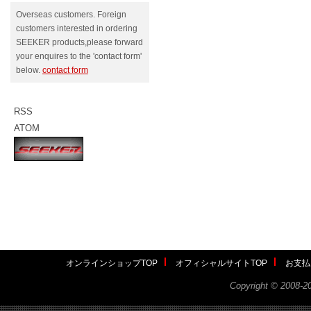
Overseas customers. Foreign
customers interested in ordering
SEEKER products,please forward
your enquires to the 'contact form'
below.
contact form
RSS
ATOM
オンラインショップTOP
オフィシャルサイトTOP
お支払
Copyright ©
2008-2