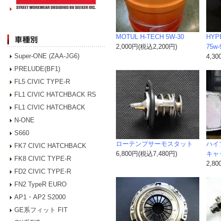
MOTUL H-TECH 5W-30
HYP
2,000円(税込2,200円)
75w-
Super-ONE (ZAA-JG6)
4,3
PRELUDE(BF1)
FL5 CIVIC TYPE-R
FL1 CIVIC HATCHBACK RS
FL1 CIVIC HATCHBACK
N-ONE
S660
ローテンプサーモスタット
ハイ
FK7 CIVIC HATCHBACK
6,800円(税込7,480円)
キャ
FK8 CIVIC TYPE-R
2,8
FD2 CIVIC TYPE-R
FN2 TypeR EURO
AP1・AP2 S2000
GE系フィット FIT