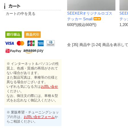
SEEKERオリジナルロゴス
SE
カートの中を見る
テッカー Small
テッカ
600円(税込660円)
1,2
全 [35] 商品中 [1-24] 商品を表
※ インターネット＆パソコンの性
質上、色感・質感の再現がされて
ない場合があります。
また製品写真は、車種等の仕様と
異なる場合がございます。
いずれも気になる方は
お問い合せ
ください。
なお、御注文の際には、車種＆型
式をお忘れなく御記入ください。
※ 業販希望・チューニングショッ
プの方は、
お問い合せフォーム
か
らご相談ください。