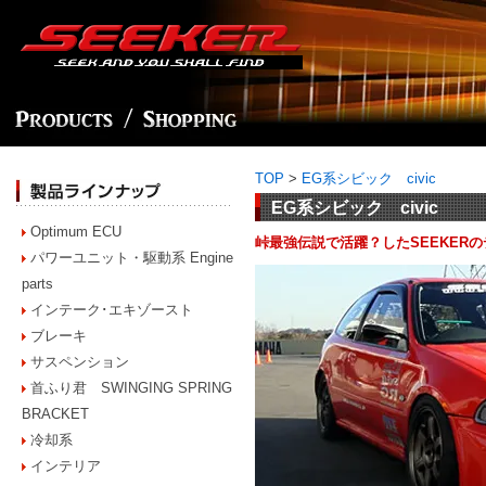
TOP
>
EG系シビック civic
EG系シビック civic
Optimum ECU
峠最強伝説で活躍？したSEEKER
パワーユニット・駆動系 Engine
parts
インテーク･エキゾースト
ブレーキ
サスペンション
首ふり君 SWINGING SPRING
BRACKET
冷却系
インテリア