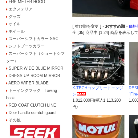
FRP METER HOOD
エクステリア
グッズ
オイル
[ 並び順を変更 ] -
おすすめ順
-
価格
ホイール
全 [35] 商品中 [1-24] 商品を表
スーパーシフトカラー SSC
シフトブーツカラー
スーパーシフト（ショートシフ
ター）
SUPER WIDE BLUE MIRROR
DRESS UP ROOM MIRROR
AERO WIPER BLADE
K-TECHコンプリートエンジ
RES
トーイングフック Towing
ン
"Fire
hook
1,012,000円(税込1,113,200
1,0
RED COAT CLUTCH LINE
円)
Door handle scratch guard
その他