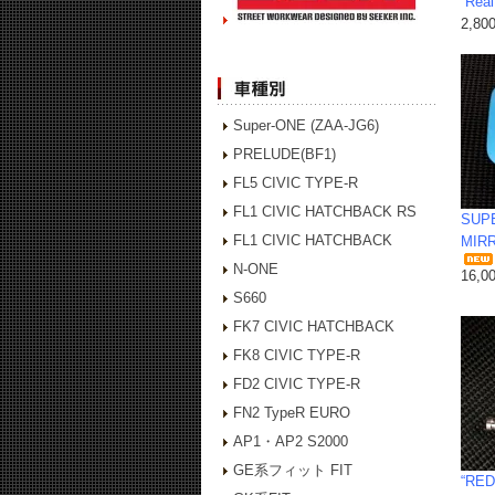
“Real
2,80
Super-ONE (ZAA-JG6)
PRELUDE(BF1)
FL5 CIVIC TYPE-R
FL1 CIVIC HATCHBACK RS
SUP
FL1 CIVIC HATCHBACK
MIRR
N-ONE
16,0
S660
FK7 CIVIC HATCHBACK
FK8 CIVIC TYPE-R
FD2 CIVIC TYPE-R
FN2 TypeR EURO
AP1・AP2 S2000
GE系フィット FIT
“RE