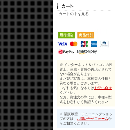
カートの中を見る
※ インターネット＆パソコンの性
質上、色感・質感の再現がされて
ない場合があります。
また製品写真は、車種等の仕様と
異なる場合がございます。
いずれも気になる方は
お問い合せ
ください。
なお、御注文の際には、車種＆型
式をお忘れなく御記入ください。
※ 業販希望・チューニングショッ
プの方は、
お問い合せフォーム
か
らご相談ください。