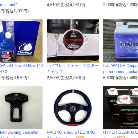
-resistant"
4,510円(税込4,961円)
2,000円(税込2,200
0円(税込1,100円)
A 690 75w-90 85w-140
ハイプレッシャーラジエター
ICE WATER "Supr
 OIL
キャップ
performance coolan
0円(税込9,570円)
2,800円(税込3,080円)
6,800円(税込7,480
belt warning canceller
RACING spec. STEERING
HYPER GEAR M