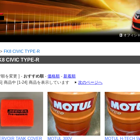
オフィシ
>
FK8 CIVIC TYPE-R
K8 CIVIC TYPE-R
び順を変更 ] -
おすすめ順
-
価格順
-
新着順
56] 商品中 [1-24] 商品を表示しています
次のページへ
ERVOIR TANK COVER
MOTUL 300V
MOTUL H-TECH 5