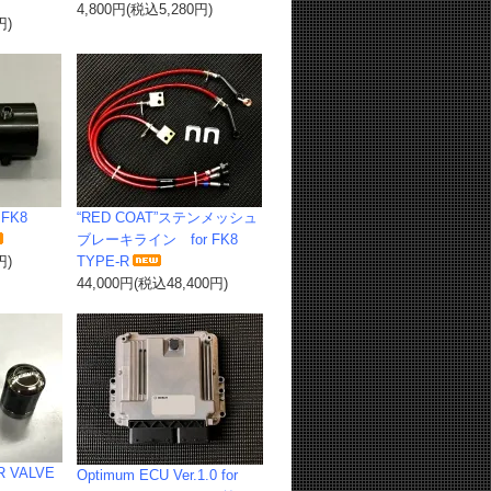
4,800円(税込5,280円)
円)
FK8
“RED COAT”ステンメッシュ
ブレーキライン for FK8
円)
TYPE-R
44,000円(税込48,400円)
R VALVE
Optimum ECU Ver.1.0 for