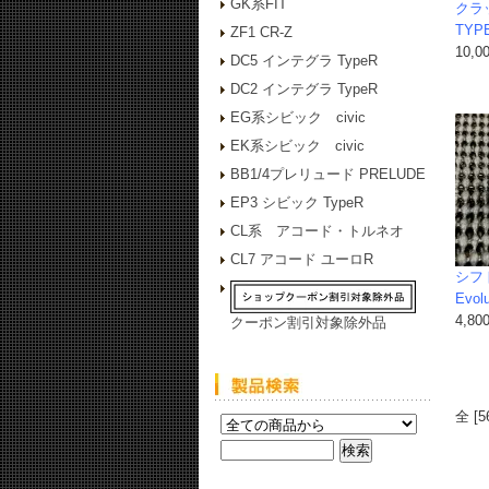
GK系FIT
クラッ
TYP
ZF1 CR-Z
10,0
DC5 インテグラ TypeR
DC2 インテグラ TypeR
EG系シビック civic
EK系シビック civic
BB1/4プレリュード PRELUDE
EP3 シビック TypeR
CL系 アコード・トルネオ
CL7 アコード ユーロR
シフ
Evol
4,80
クーポン割引対象除外品
全 [