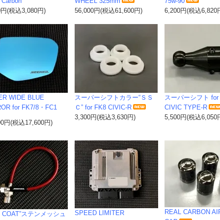
 Carbon”
WHEEL 325mm
75w-90
0円(税込3,080円)
56,000円(税込61,600円)
6,200円(税込6,820
ER WIDE BLUE
スーパーシフトカラー“ＳＳ
スーパーシフト for 
OR for FK7/8・FC1
Ｃ” for FK8 CIVIC-R
CIVIC TYPE-R
3,300円(税込3,630円)
5,500円(税込6,050
00円(税込17,600円)
REAL CARBON AI
SPEED LIMITER
D COAT”ステンメッシュ