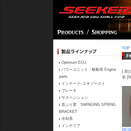
TOP
F
Optimum ECU
パワーユニット・駆動系 Engine
[ 並
parts
全 [
インテーク･エキゾースト
ブレーキ
サスペンション
首ふり君 SWINGING SPRING
BRACKET
冷却系
インテリア
RES