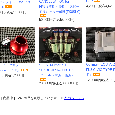
CAP
CANCELLATION for
チライン for FK8
4,200円(税込4,620
FK8（前期・後期） スピー
E-R
ドリミッター解除(FK8SLC)
00円(税込11,000円)
50,000円(税込55,000円)
Optimum ECU Ver.2
トブーツカラー
S.E.S. Muffler KIT
FK8 CIVIC TYPE
ution 『RED』
"TRIDENT" for FK8 CIVIC
期）
0円(税込5,280円)
TYPE-R（前期・後期）
120,000円(税込132
280,000円(税込308,000円)
56] 商品中 [1-24] 商品を表示しています
次のページへ