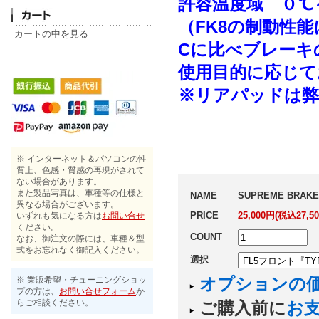
許容温度域 ０℃
（FK8の制動性
カートの中を見る
Cに比べブレーキ
使用目的に応じて
※リアパッドは弊
※ インターネット＆パソコンの性
質上、色感・質感の再現がされて
ない場合があります。
また製品写真は、車種等の仕様と
NAME
SUPREME BRAKE P
異なる場合がございます。
PRICE
25,000円(税込27,5
いずれも気になる方は
お問い合せ
ください。
COUNT
なお、御注文の際には、車種＆型
式をお忘れなく御記入ください。
選択
オプションの
※ 業販希望・チューニングショッ
プの方は、
お問い合せフォーム
か
らご相談ください。
ご購入前に
お