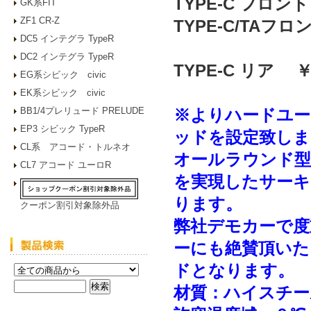
TYPE-C フロン
GK系FIT
ZF1 CR-Z
TYPE-C/TAフ
DC5 インテグラ TypeR
DC2 インテグラ TypeR
TYPE-C リア 
EG系シビック civic
EK系シビック civic
BB1/4プレリュード PRELUDE
※よりハードユース
EP3 シビック TypeR
ッドを設定致しま
CL系 アコード・トルネオ
オールラウンド型
CL7 アコード ユーロR
を実現したサーキ
ります。
クーポン割引対象除外品
弊社デモカーで度
ーにも絶賛頂いた
ドとなります。
材質：ハイスチー