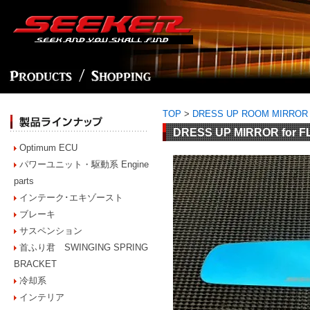
TOP
>
DRESS UP ROOM MIRROR
DRESS UP MIRROR for FL
Optimum ECU
パワーユニット・駆動系 Engine
parts
インテーク･エキゾースト
ブレーキ
サスペンション
首ふり君 SWINGING SPRING
BRACKET
冷却系
インテリア