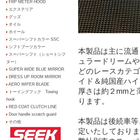
FRP METER HOOD
エクステリア
グッズ
オイル
ホイール
スーパーシフトカラー SSC
シフトブーツカラー
本製品は主に流通
スーパーシフト（ショートシフ
ュラードリームや
ター）
SUPER WIDE BLUE MIRROR
どのレースカテゴ
DRESS UP ROOM MIRROR
イド＆純国産ハイ
AERO WIPER BLADE
厚さは約２mmと
トーイングフック Towing
hook
ります。
RED COAT CLUTCH LINE
Door handle scratch guard
本製品は後続車等
その他
定いたしており