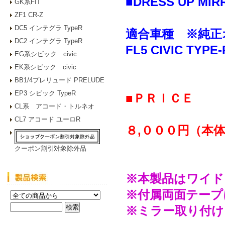
■DRESS UP MIR
GK系FIT
ZF1 CR-Z
DC5 インテグラ TypeR
適合車種 ※純正
DC2 インテグラ TypeR
FL5 CIVIC TYP
EG系シビック civic
EK系シビック civic
BB1/4プレリュード PRELUDE
EP3 シビック TypeR
■ＰＲＩＣＥ
CL系 アコード・トルネオ
CL7 アコード ユーロR
８,０００円（本
クーポン割引対象除外品
※本製品はワイド
※付属両面テープ
※ミラー取り付け