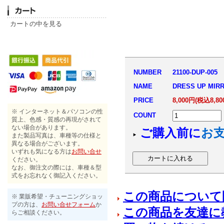
カートの中を見る
NUMBER
21100-DUP-005
NAME
DRESS UP MIRRO
PRICE
8,000円(税込8,80
※ インターネット＆パソコンの性
COUNT
質上、色感・質感の再現がされて
ない場合があります。
ご購入前に
お
また製品写真は、車種等の仕様と
異なる場合がございます。
いずれも気になる方は
お問い合せ
ください。
なお、御注文の際には、車種＆型
式をお忘れなく御記入ください。
この商品について
※ 業販希望・チューニングショッ
プの方は、
お問い合せフォーム
か
この商品を友達に
らご相談ください。