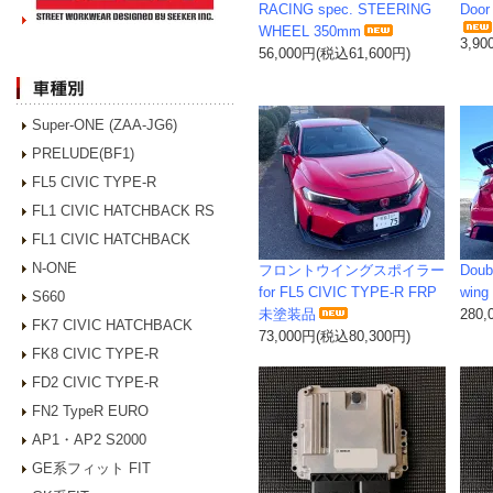
RACING spec. STEERING
Door
WHEEL 350mm
3,9
56,000円(税込61,600円)
Super-ONE (ZAA-JG6)
PRELUDE(BF1)
FL5 CIVIC TYPE-R
FL1 CIVIC HATCHBACK RS
FL1 CIVIC HATCHBACK
N-ONE
フロントウイングスポイラー
Doub
for FL5 CIVIC TYPE-R FRP
wing 
S660
未塗装品
280
FK7 CIVIC HATCHBACK
73,000円(税込80,300円)
FK8 CIVIC TYPE-R
FD2 CIVIC TYPE-R
FN2 TypeR EURO
AP1・AP2 S2000
GE系フィット FIT