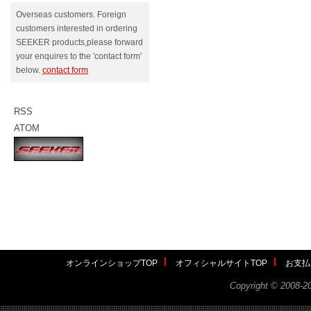
Overseas customers. Foreign
customers interested in ordering
SEEKER products,please forward
your enquires to the 'contact form'
below.
contact form
RSS
ATOM
オンラインショップTOP
オフィシャルサイトTOP
お支払
Copyright ©
2008-2