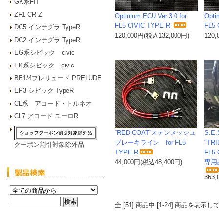
GK系FIT
ZF1 CR-Z
Optimum ECU Ver.3.0 for
Opti
FL5 CIVIC TYPE-R
FL5 
DC5 インテグラ TypeR
120,000円(税込132,000円)
120
DC2 インテグラ TypeR
EG系シビック civic
EK系シビック civic
BB1/4プレリュード PRELUDE
EP3 シビック TypeR
CL系 アコード・トルネオ
CL7 アコード ユーロR
“RED COAT”ステンメッシュ
S.E.S
ブレーキライン for FL5
"TRI
クーポン割引対象除外品
TYPE-R
FL5
44,000円(税込48,400円)
専用
363
全 [51] 商品中 [1-24] 商品を表