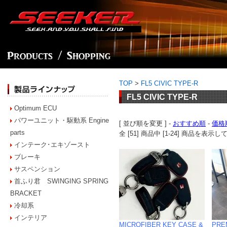
TOP
>
FL5 CIVIC TYPE-R
FL5 CIVIC TYPE-R
Optimum ECU
パワーユニット・駆動系 Engine
[ 並び順を変更 ] -
おすすめ順
-
価格
parts
全 [51] 商品中 [1-24] 商品を表
インテーク･エキゾースト
ブレーキ
サスペンション
首ふり君 SWINGING SPRING
BRACKET
冷却系
インテリア
MICROFIBER KEY CASE &
PRE