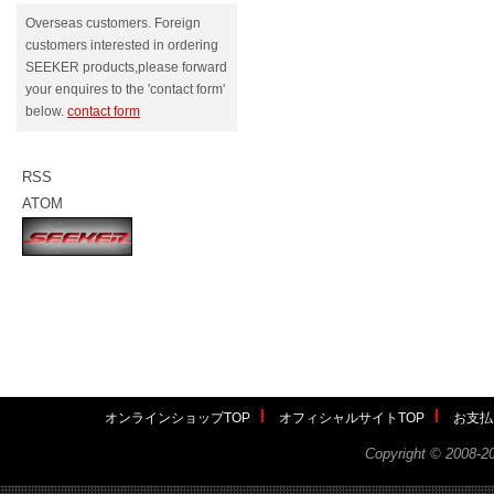
Overseas customers. Foreign
customers interested in ordering
SEEKER products,please forward
your enquires to the 'contact form'
below.
contact form
RSS
ATOM
オンラインショップTOP
オフィシャルサイトTOP
お支払
Copyright ©
2008-2