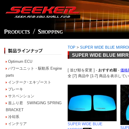
TOP
>
SUPER WIDE BLUE MIRRO
SUPER WIDE BLUE MIR
Optimum ECU
パワーユニット・駆動系 Engine
[ 並び順を変更 ] -
おすすめ順
-
価格
parts
全 [7] 商品中 [1-7] 商品を表示して
インテーク･エキゾースト
ブレーキ
サスペンション
首ふり君 SWINGING SPRING
BRACKET
冷却系
インテリア
SUPER WIDE BLUE
SUP