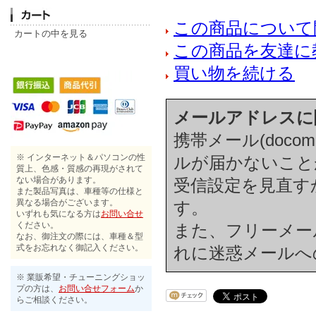
この商品について
カートの中を見る
この商品を友達に
買い物を続ける
メールアドレスに
携帯メール(docom
※ インターネット＆パソコンの性
ルが届かないこと
質上、色感・質感の再現がされて
ない場合があります。
受信設定を見直す
また製品写真は、車種等の仕様と
異なる場合がございます。
す。
いずれも気になる方は
お問い合せ
ください。
また、フリーメール(h
なお、御注文の際には、車種＆型
式をお忘れなく御記入ください。
れに迷惑メールへ
※ 業販希望・チューニングショッ
プの方は、
お問い合せフォーム
か
らご相談ください。