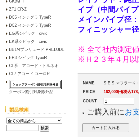
GK系FIT
イプ（中間パイプ
ZF1 CR-Z
DC5 インテグラ TypeR
メインパイプ径：
DC2 インテグラ TypeR
フィニッシャー径
EG系シビック civic
EK系シビック civic
※ 全て社内測定
BB1/4プレリュード PRELUDE
※Ｈ２３年４月以
EP3 シビック TypeR
CL系 アコード・トルネオ
CL7 アコード ユーロR
NAME
S.E.S.マフラーＫＩＴ
クーポン割引対象除外品
PRICE
162,000円(税込178,
COUNT
ご購入前に
お