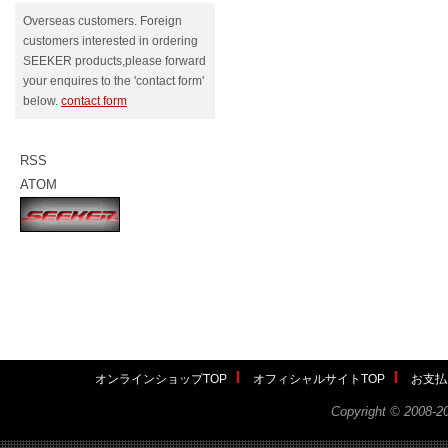
Overseas customers. Foreign
customers interested in ordering
SEEKER products,please forward
your enquires to the 'contact form'
below.
contact form
RSS
ATOM
オンラインショップTOP
オフィシャルサイトTOP
お支払
Copyright ©
2008-2