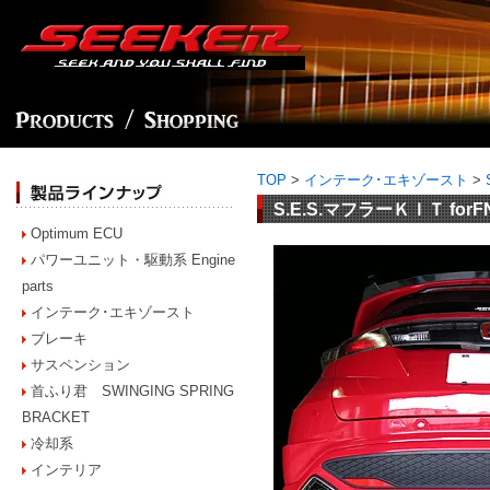
TOP
>
インテーク･エキゾースト
>
S.E.S.マフラーＫＩＴ forF
Optimum ECU
パワーユニット・駆動系 Engine
parts
インテーク･エキゾースト
ブレーキ
サスペンション
首ふり君 SWINGING SPRING
BRACKET
冷却系
インテリア