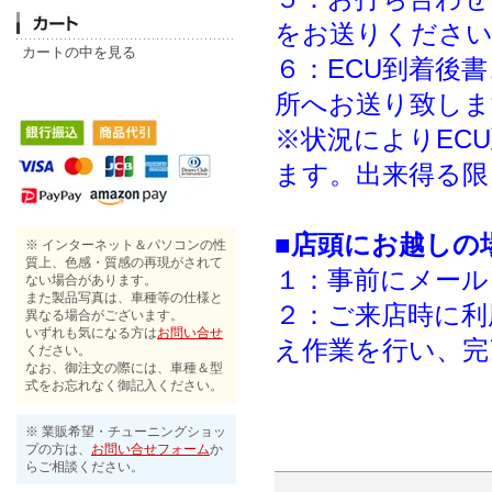
をお送りください
カートの中を見る
６：ECU到着後
所へお送り致しま
※状況によりEC
ます。出来得る限
■店頭にお越しの
※ インターネット＆パソコンの性
質上、色感・質感の再現がされて
１：事前にメール
ない場合があります。
また製品写真は、車種等の仕様と
２：ご来店時に利
異なる場合がございます。
いずれも気になる方は
お問い合せ
え作業を行い、完
ください。
なお、御注文の際には、車種＆型
式をお忘れなく御記入ください。
※ 業販希望・チューニングショッ
プの方は、
お問い合せフォーム
か
らご相談ください。