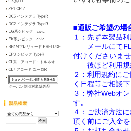
GK系FIT
ZF1 CR-Z
DC5 インテグラ TypeR
DC2 インテグラ TypeR
■通販ご希望の場
EG系シビック civic
１：先ず本製品利
EK系シビック civic
メールにてFL5
BB1/4プレリュード PRELUDE
付けくださいま
EP3 シビック TypeR
CL系 アコード・トルネオ
後ほど利用規約
CL7 アコード ユーロR
２：利用規約にご
く日程等ご相談下
クーポン割引対象除外品
３：弊社Webオ
す。
４：ご決済方法に
頂く前にご入金を
５：お打ち合わせ