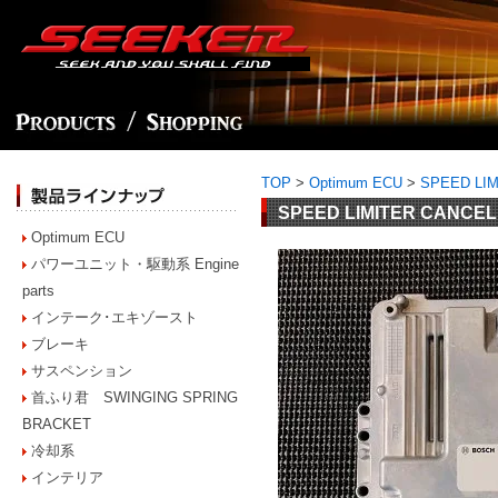
TOP
>
Optimum ECU
>
SPEED LI
SPEED LIMITER CANC
Optimum ECU
パワーユニット・駆動系 Engine
parts
インテーク･エキゾースト
ブレーキ
サスペンション
首ふり君 SWINGING SPRING
BRACKET
冷却系
インテリア