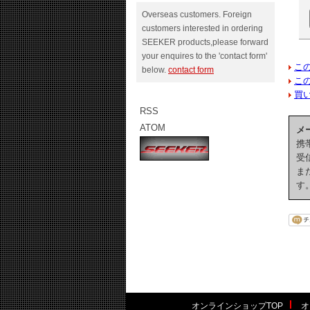
Overseas customers. Foreign
customers interested in ordering
SEEKER products,please forward
your enquires to the 'contact form'
こ
below.
contact form
こ
買
RSS
ATOM
メ
携
受
ま
す
オンラインショップTOP
オ