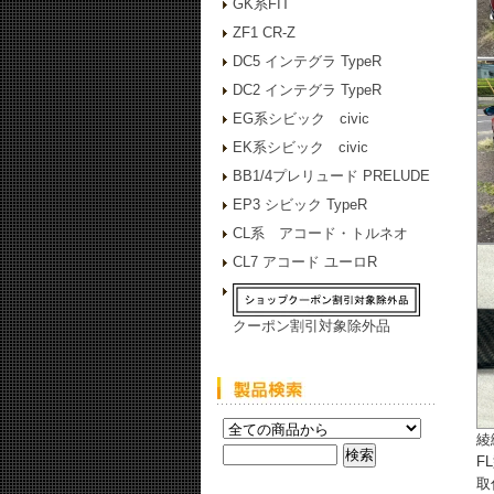
GK系FIT
ZF1 CR-Z
DC5 インテグラ TypeR
DC2 インテグラ TypeR
EG系シビック civic
EK系シビック civic
BB1/4プレリュード PRELUDE
EP3 シビック TypeR
CL系 アコード・トルネオ
CL7 アコード ユーロR
クーポン割引対象除外品
綾
F
取