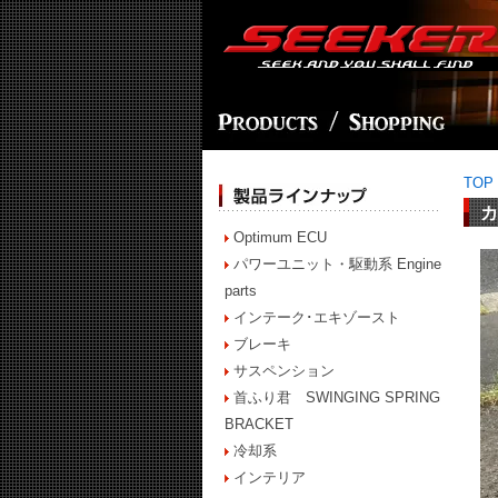
TOP
カ
Optimum ECU
パワーユニット・駆動系 Engine
parts
インテーク･エキゾースト
ブレーキ
サスペンション
首ふり君 SWINGING SPRING
BRACKET
冷却系
インテリア